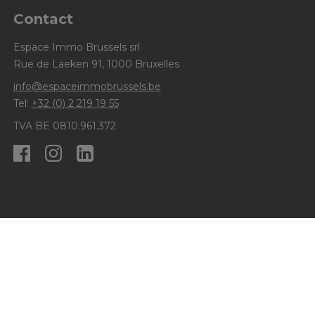
Contact
Espace Immo Brussels srl
Rue de Laeken 91, 1000 Bruxelles
info@espaceimmobrussels.be
Tel:
+32 (0) 2 219 19 55
TVA BE 0810.961.372