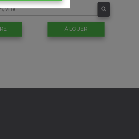
DRE
À LOUER