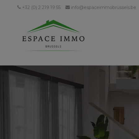
+32 (0) 2 219 19 55
info@espaceimmobrussels.be