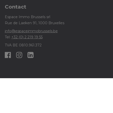
Contact
Espace Immo Brussels srl
Rue de Laeken 91, 1000 Bruxelles
info@espaceimmobrussels.be
Tel:
+32 (0) 2 219 19 55
TVA BE 0810.961.372