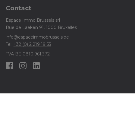
Contact
Espace Immo Brussels srl
Rue de Laeken 91, 1000 Bruxelles
info@espaceimmobrussels.be
Tel:
+32 (0) 2 219 19 55
TVA BE 0810.961.372