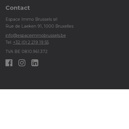
Contact
Espace Immo Brussels srl
Rue de Laeken 91, 1000 Bruxelles
info@espaceimmobrussels.be
Tel:
+32 (0) 2 219 19 55
TVA BE 0810.961.372