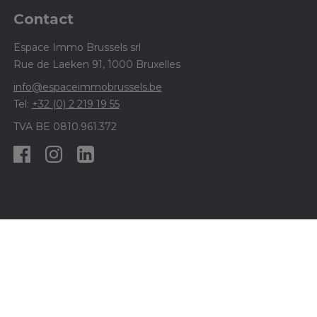
Contact
Espace Immo Brussels srl
Rue de Laeken 91, 1000 Bruxelles
info@espaceimmobrussels.be
Tel:
+32 (0) 2 219 19 55
TVA BE 0810.961.372