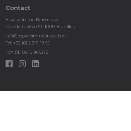
Contact
Espace Immo Brussels srl
Rue de Laeken 91, 1000 Bruxelles
info@espaceimmobrussels.be
Tel:
+32 (0) 2 219 19 55
TVA BE 0810.961.372