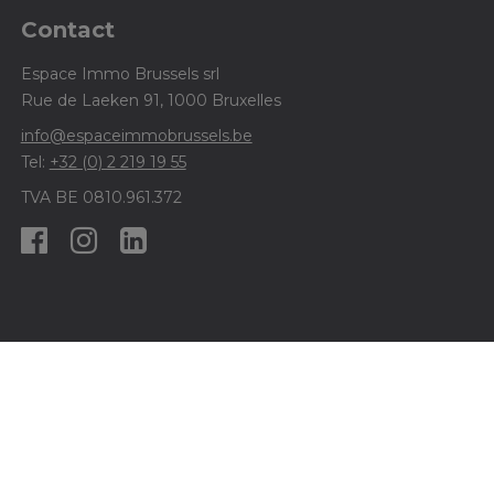
Contact
Espace Immo Brussels srl
Rue de Laeken 91, 1000 Bruxelles
info@espaceimmobrussels.be
Tel:
+32 (0) 2 219 19 55
TVA BE 0810.961.372