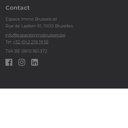
Contact
Espace Immo Brussels srl
Rue de Laeken 91, 1000 Bruxelles
info@espaceimmobrussels.be
Tel:
+32 (0) 2 219 19 55
TVA BE 0810.961.372