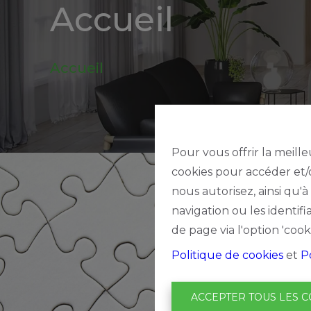
Accueil
be
Alerte
Accueil
nouveautes
Pour vous offrir la meille
cookies pour accéder et/o
nous autorisez, ainsi qu'
navigation ou les identif
de page via l'option 'cook
Politique de cookies
et
P
ACCEPTER TOUS LES C