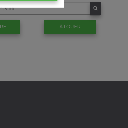
DRE
À LOUER