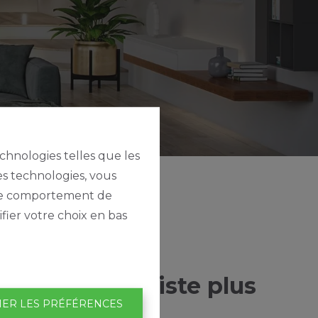
echnologies telles que les
es technologies, vous
e le comportement de
fier votre choix en bas
tte page n'existe plus
IER LES PRÉFÉRENCES