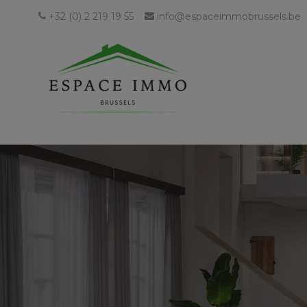
+32 (0) 2 219 19 55
info@espaceimmobrussels.be