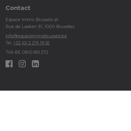
Contact
Espace Immo Brussels srl
Rue de Laeken 91, 1000 Bruxelles
info@espaceimmobrussels.be
Tel:
+32 (0) 2 219 19 55
TVA BE 0810.961.372