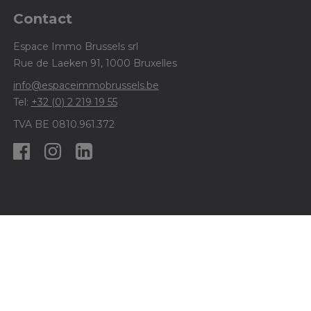
Contact
Espace Immo Brussels srl
Rue de Laeken 91, 1000 Bruxelles
info@espaceimmobrussels.be
Tel:
+32 (0) 2 219 19 55
TVA BE 0810.961.372