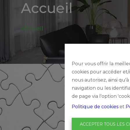
Accueil
be
Alerte
Accueil
nouveautes
Pour vous offrir la meille
cookies pour accéder et/o
nous autorisez, ainsi qu'
navigation ou les identif
de page via l'option 'cook
Politique de cookies
et
P
ACCEPTER TOUS LES C