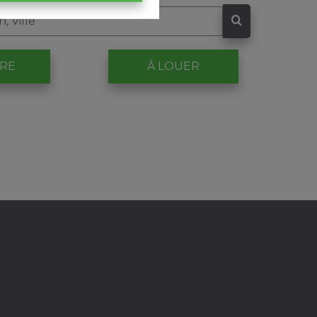
DRE
À LOUER