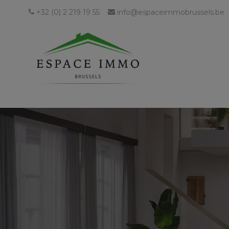
+32 (0) 2 219 19 55
info@espaceimmobrussels.be