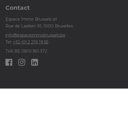
Contact
Espace Immo Brussels srl
Rue de Laeken 91, 1000 Bruxelles
info@espaceimmobrussels.be
Tel:
+32 (0) 2 219 19 55
TVA BE 0810.961.372