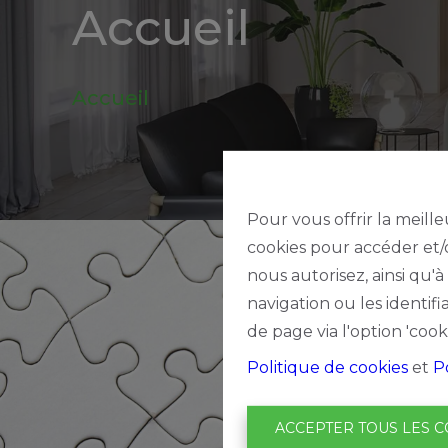
Accueil
be
Alerte
Accueil
nouveautes
Pour vous offrir la meille
cookies pour accéder et/o
nous autorisez, ainsi qu'
navigation ou les identif
de page via l'option 'cook
Politique de cookies
et
P
ACCEPTER TOUS LES C