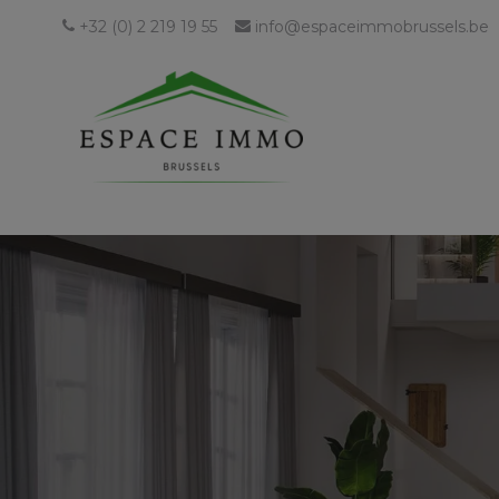
+32 (0) 2 219 19 55
info@espaceimmobrussels.be