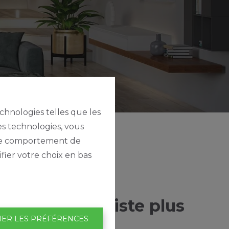
echnologies telles que les
es technologies, vous
e le comportement de
fier votre choix en bas
tte page n'existe plus
IER LES PRÉFÉRENCES