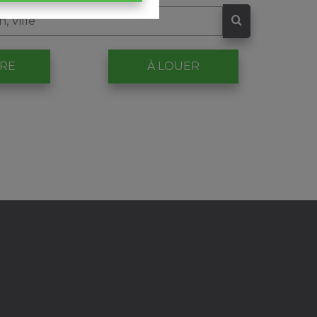
DRE
À LOUER