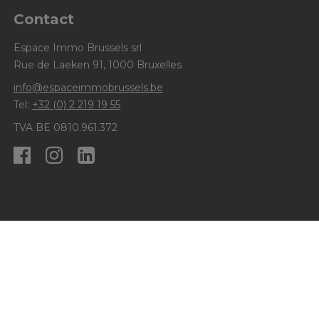
Contact
Espace Immo Brussels srl
Rue de Laeken 91, 1000 Bruxelles
info@espaceimmobrussels.be
Tel:
+32 (0) 2 219 19 55
TVA BE 0810.961.372