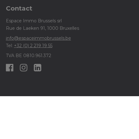
Contact
Espace Immo Brussels srl
Rue de Laeken 91, 1000 Bruxelles
info@espaceimmobrussels.be
Tel:
+32 (0) 2 219 19 55
TVA BE 0810.961.372