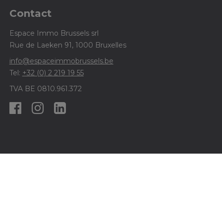
Contact
Espace Immo Brussels srl
Rue de Laeken 91, 1000 Bruxelles
info@espaceimmobrussels.be
Tel:
+32 (0) 2 219 19 55
TVA BE 0810.961.372