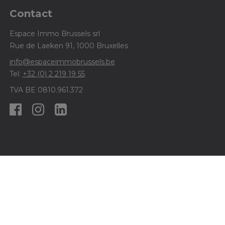
Contact
Espace Immo Brussels srl
Rue de Laeken 91, 1000 Bruxelles
info@espaceimmobrussels.be
Tel:
+32 (0) 2 219 19 55
TVA BE 0810.961.372