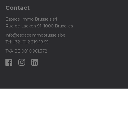
Contact
Espace Immo Brussels srl
Rue de Laeken 91, 1000 Bruxelles
info@espaceimmobrussels.be
Tel:
+32 (0) 2 219 19 55
TVA BE 0810.961.372