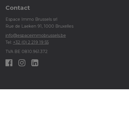
Contact
Espace Immo Brussels srl
Rue de Laeken 91, 1000 Bruxelles
info@espaceimmobrussels.be
Tel:
+32 (0) 2 219 19 55
TVA BE 0810.961.372