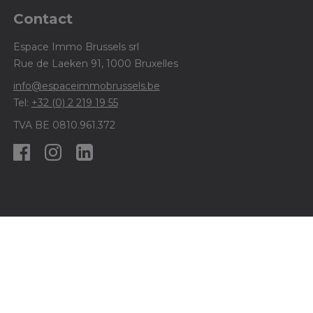
Contact
Espace Immo Brussels srl
Rue de Laeken 91, 1000 Bruxelles
info@espaceimmobrussels.be
Tel:
+32 (0) 2 219 19 55
TVA BE 0810.961.372