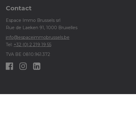
Contact
Espace Immo Brussels srl
Rue de Laeken 91, 1000 Bruxelles
info@espaceimmobrussels.be
Tel:
+32 (0) 2 219 19 55
TVA BE 0810.961.372