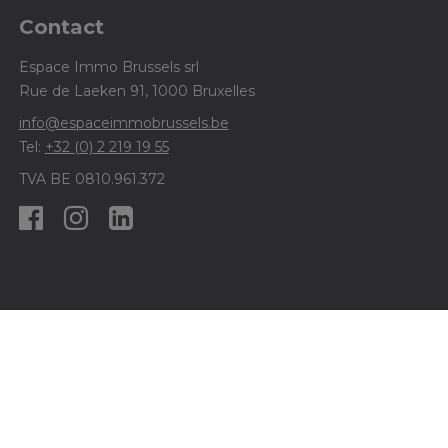
Contact
Espace Immo Brussels srl
Rue de Laeken 91, 1000 Bruxelles
info@espaceimmobrussels.be
Tel:
+32 (0) 2 219 19 55
TVA BE 0810.961.372