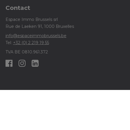
Contact
Espace Immo Brussels srl
Rue de Laeken 91, 1000 Bruxelles
info@espaceimmobrussels.be
Tel:
+32 (0) 2 219 19 55
TVA BE 0810.961.372