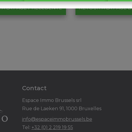
 À LA PAGE PRÉCÉDENTE
RETOUR À LA PAGE D
Contact
Espace Immo Brussels srl
Rue de Laeken 91, 1000 Bruxelles
info@espaceimmobrussels.be
Tel:
+32 (0) 2 219 19 55