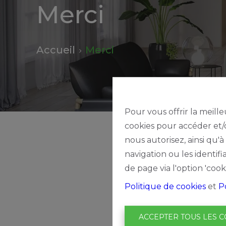
Merci
be
Alerte
Accueil
Merci
nouveautes
Pour vous offrir la meille
cookies pour accéder et/o
nous autorisez, ainsi qu'
navigation ou les identif
de page via l'option 'cook
Politique de cookies
et
P
ACCEPTER TOUS LES C