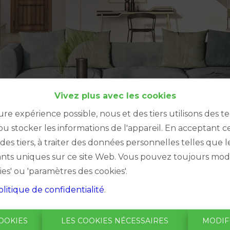
Vivez plus avec les cookies
ure expérience possible, nous et des tiers utilisons des t
u stocker les informations de l'appareil. En acceptant c
à des tiers, à traiter des données personnelles telles qu
iants uniques sur ce site Web. Vous pouvez toujours modi
ies' ou 'paramètres des cookies'.
Merci
!
olitique de confidentialité
.
OOKIES
LES COOKIES NÉCESSAIRES
MODIF