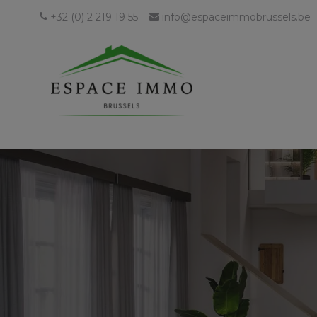
+32 (0) 2 219 19 55
info@espaceimmobrussels.be