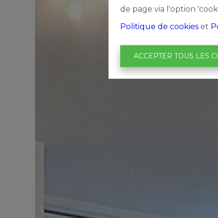
de page via l'option 'cook
Politique de cookies
et
P
ACCEPTER TOUS LES C