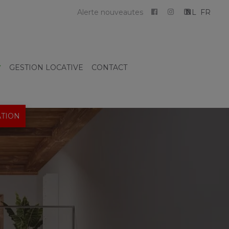
Alerte nouveautes
NL
FR
GESTION LOCATIVE
CONTACT
TION