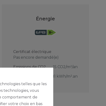
Énergie
Certificat électrique
Pas encore demandé(e)
Emissions de CO2
15 CO2/m²/an
PEB
81 kWh/m².an
echnologies telles que les
es technologies, vous
e le comportement de
fier votre choix en bas