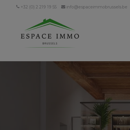
+32 (0) 2 219 19 55
info@espaceimmobrussels.be