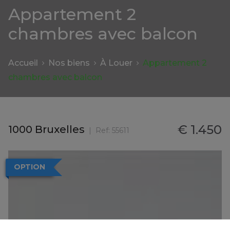
Appartement 2
chambres avec balcon
Accueil
Nos biens
À Louer
Appartement 2
chambres avec balcon
€ 1.450
1000 Bruxelles
Ref:
55611
OPTION