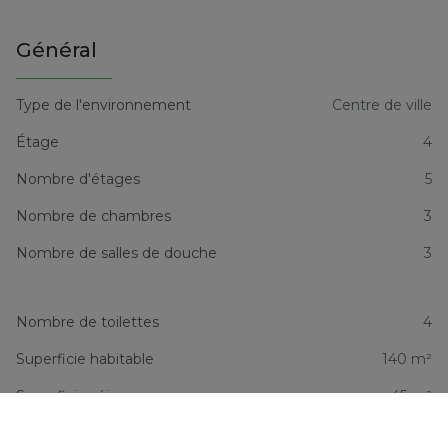
Général
Type de l'environnement
Centre de ville
Étage
4
Nombre d'étages
5
Nombre de chambres
3
Nombre de salles de douche
3
Nombre de toilettes
4
Superficie habitable
140 m²
Superficie séjour
45 m²
Disponibilité
Immédiate