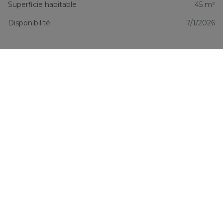
Superficie habitable
45 m²
Disponibilité
7/1/2026
Informations financières
Prix
€ 1.050
Confort/Équipements
Type chauffage
Non communiqué
Chauffage
Individuel GAZ
Gaz
Oui
Raccordement à l’eau
Oui
Cuisine
Non communiqué