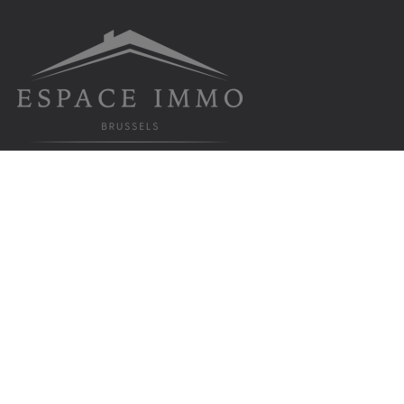
Contact
Espace Immo Brussels srl
Rue de Laeken 91, 1000 Bruxelles
info@espaceimmobrussels.be
Tel:
+32 (0) 2 219 19 55
TVA BE 0810.961.372