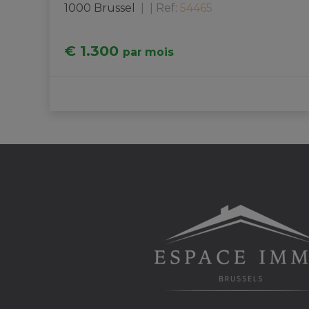
1000 Brussel
|
Ref
: 
54465
€ 1.300
par mois