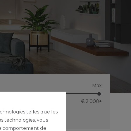
Max
€ 2.000
+
echnologies telles que les
es technologies, vous
e le comportement de