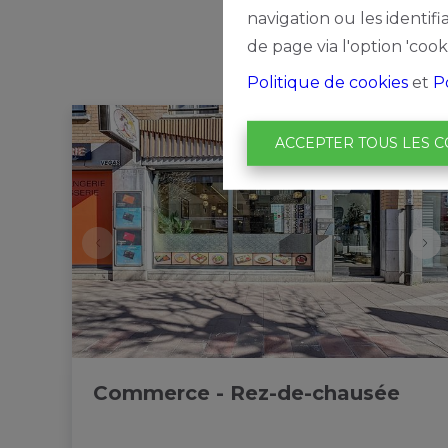
navigation ou les identif
de page via l'option 'cook
Politique de cookies
et
P
ACCEPTER TOUS LES C
Commerce - Rez-de-chausée