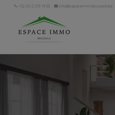
+32 (0) 2 219 19 55
info@espaceimmobrussels.be