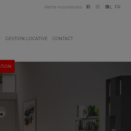
Alerte nouveautes
NL
FR
GESTION LOCATIVE
CONTACT
TION