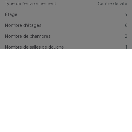
Type de l'environnement
Centre de ville
Étage
4
Nombre d'étages
6
Nombre de chambres
2
Nombre de salles de douche
1
Nombre de toilettes
1
Superficie habitable
90 m²
Superficie séjour
40 m²
Disponibilité
9/1/2026
Informations financières