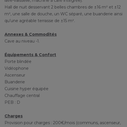
lave-vaisselle, machine à café intégrée).
Hall de nuit desservant 2 belles chambres de ±16 m² et ±12
m², une salle de douche, un WC séparé, une buanderie ainsi
qu’une agréable terrasse de ±15 m².
Annexes & Commodités
Cave au niveau -1.
Équipements & Confort
Porte blindée
Vidéophone
Ascenseur
Buanderie
Cuisine hyper équipée
Chauffage central
PEB : D
Charges
Provision pour charges : 200€/mois (communs, ascenseur,