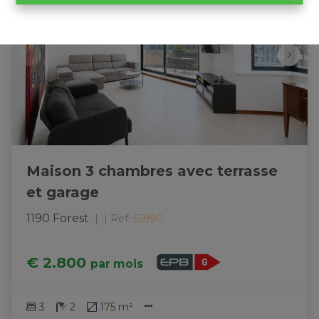
Maison 3 chambres avec terrasse
et garage
1190 Forest
|
Ref
: 
55990
€ 2.800
par mois
3
2
175 m²