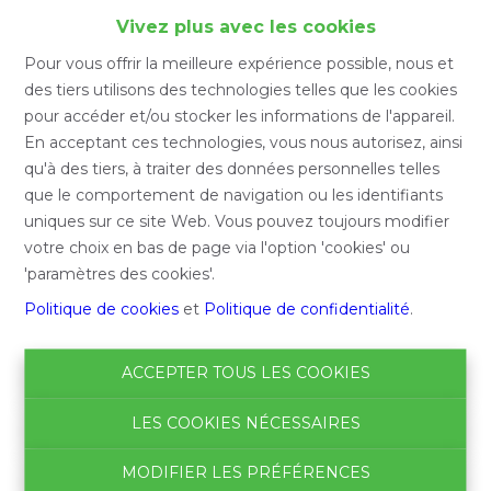
Accueil
Vivez plus avec les cookies
Pour vous offrir la meilleure expérience possible, nous et
Accueil
des tiers utilisons des technologies telles que les cookies
pour accéder et/ou stocker les informations de l'appareil.
En acceptant ces technologies, vous nous autorisez, ainsi
qu'à des tiers, à traiter des données personnelles telles
Chercher
que le comportement de navigation ou les identifiants
uniques sur ce site Web. Vous pouvez toujours modifier
Filtre
votre choix en bas de page via l'option 'cookies' ou
'paramètres des cookies'.
Politique de cookies
et
Politique de confidentialité
.
ACCEPTER TOUS LES COOKIES
LES COOKIES NÉCESSAIRES
MODIFIER LES PRÉFÉRENCES