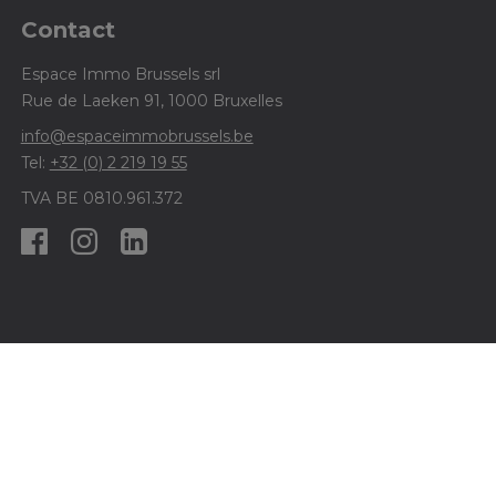
Contact
Espace Immo Brussels srl
Rue de Laeken 91, 1000 Bruxelles
info@espaceimmobrussels.be
Tel:
+32 (0) 2 219 19 55
TVA BE 0810.961.372