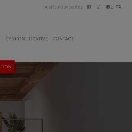
Alerte nouveautes
NL
FR
GESTION LOCATIVE
CONTACT
TION