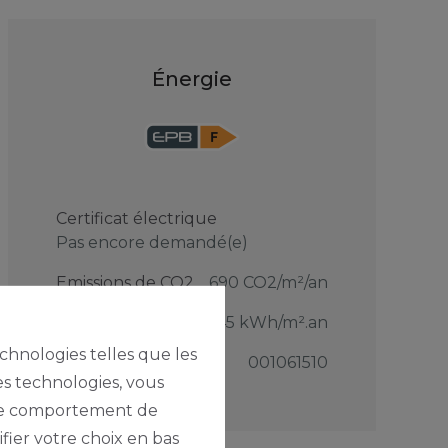
Énergie
Certificat électrique
Pas encore demandé(e)
Emissions de CO2
690 CO2/m²/an
PEB
345 kWh/m².an
echnologies telles que les
Code Unique
001061510
es technologies, vous
e le comportement de
fier votre choix en bas