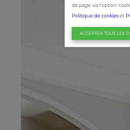
de page via l'option 'cook
Politique de cookies
et
P
ACCEPTER TOUS LES C