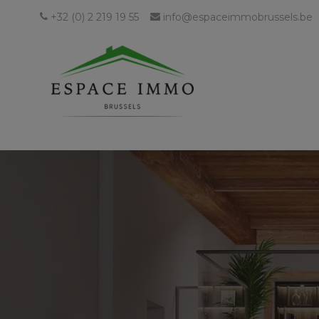
+32 (0) 2 219 19 55
info@espaceimmobrussels.be