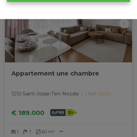
Appartement une chambre
1210 Saint-Josse-Ten-Noode
|
Ref
: 
56083
€ 189.000
1
1
60 m²