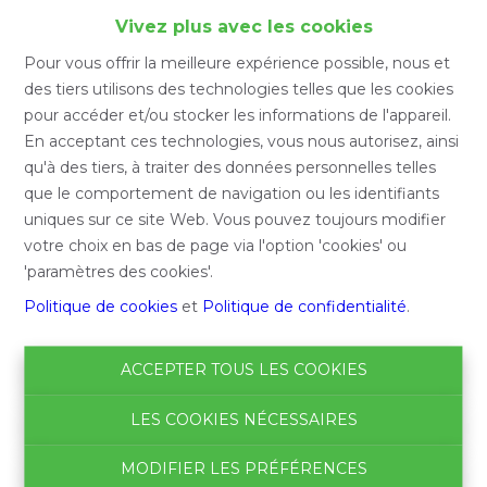
Accueil
Vivez plus avec les cookies
Pour vous offrir la meilleure expérience possible, nous et
Accueil
des tiers utilisons des technologies telles que les cookies
pour accéder et/ou stocker les informations de l'appareil.
En acceptant ces technologies, vous nous autorisez, ainsi
qu'à des tiers, à traiter des données personnelles telles
Chercher
que le comportement de navigation ou les identifiants
uniques sur ce site Web. Vous pouvez toujours modifier
Filtre
votre choix en bas de page via l'option 'cookies' ou
'paramètres des cookies'.
Politique de cookies
et
Politique de confidentialité
.
ACCEPTER TOUS LES COOKIES
LES COOKIES NÉCESSAIRES
MODIFIER LES PRÉFÉRENCES