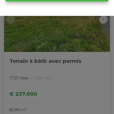
Terrain à bâtir avec permis
1730 Asse
|
Ref
: 
54527
€ 237.000
586 m²