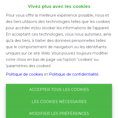
Accueil
Vivez plus avec les cookies
Pour vous offrir la meilleure expérience possible, nous et
Accueil
des tiers utilisons des technologies telles que les cookies
pour accéder et/ou stocker les informations de l'appareil.
En acceptant ces technologies, vous nous autorisez, ainsi
qu'à des tiers, à traiter des données personnelles telles
Chercher
que le comportement de navigation ou les identifiants
uniques sur ce site Web. Vous pouvez toujours modifier
Filtre
votre choix en bas de page via l'option 'cookies' ou
'paramètres des cookies'.
Politique de cookies
et
Politique de confidentialité
.
ACCEPTER TOUS LES COOKIES
LES COOKIES NÉCESSAIRES
MODIFIER LES PRÉFÉRENCES