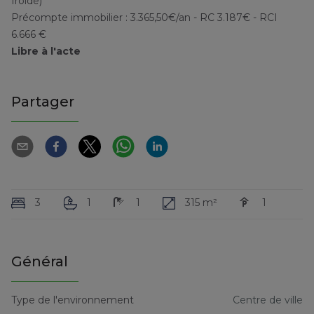
froide)
Précompte immobilier : 3.365,50€/an - RC 3.187€ - RCI
6.666 €
Libre à l'acte
Partager
3
1
1
315 m²
1
Général
Type de l'environnement
Centre de ville