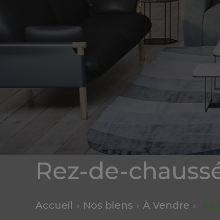
Rez-de-chauss
Accueil
Nos biens
À Vendre
Rez