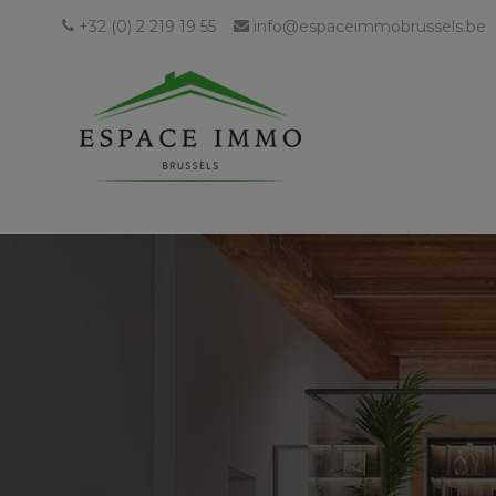
+32 (0) 2 219 19 55
info@espaceimmobrussels.be