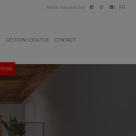
Alerte nouveautes
NL
FR
GESTION LOCATIVE
CONTACT
TION