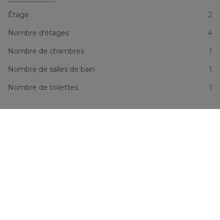
Étage
2
Nombre d'étages
4
Nombre de chambres
1
Nombre de salles de bain
1
Nombre de toilettes
1
Superficie habitable
70 m²
Superficie séjour
36 m²
Disponibilité
A convenir
Informations financières
Prix
€ 269.000