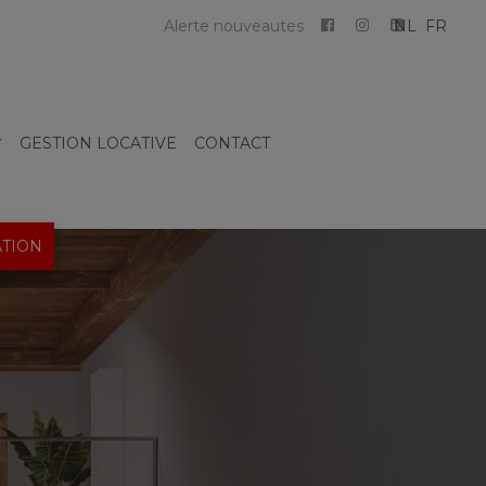
Alerte nouveautes
NL
FR
GESTION LOCATIVE
CONTACT
TION