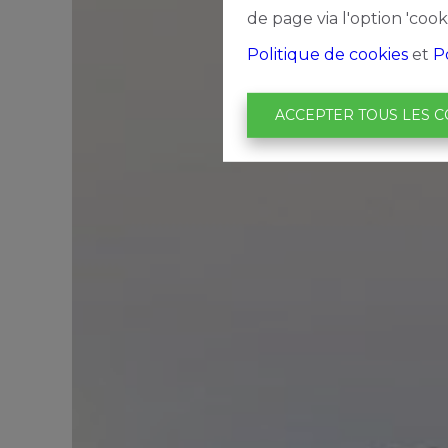
de page via l'option 'cook
Politique de cookies
et
P
ACCEPTER TOUS LES C