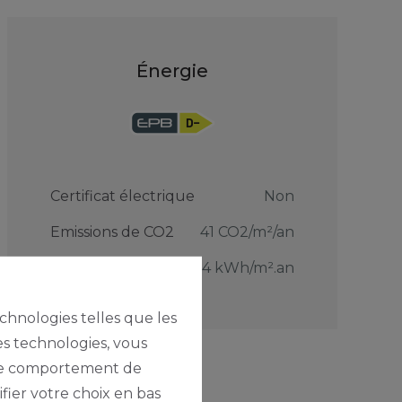
Énergie
Certificat électrique
Non
Emissions de CO2
41 CO2/m²/an
PEB
204 kWh/m².an
echnologies telles que les
es technologies, vous
e le comportement de
fier votre choix en bas