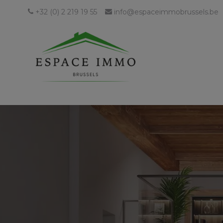
+32 (0) 2 219 19 55
info@espaceimmobrussels.be