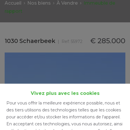
Accueil
Nos biens
À Vendre
Immeuble de
rapport
€ 285.000
1030 Schaerbeek
Ref:
55972
Vivez plus avec les cookies
Pour vous offrir la meilleure expérience possible, nous et
des tiers utilisons des technologies telles que les cookies
pour accéder et/ou stocker les informations de l'appareil.
En acceptant ces technologies, vous nous autorisez, ainsi