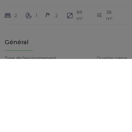
89
38
2
1
2
m²
m²
Général
Type de l'environnement
Quartier calme
Nombre d'étages
3
Nombre de chambres
2
Nombre de salles de bain
1
Nombre de salles de douche
2
Nombre de toilettes
2