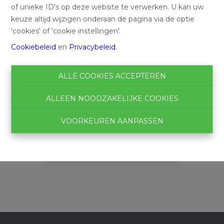
of unieke ID's op deze website te verwerken. U kan uw
keuze altijd wijzigen onderaan de pagina via de optie
'cookies' of 'cookie instellingen'.
Bedankt
!
Cookiebeleid
en
Privacybeleid
.
ALLE COOKIES ACCEPTEREN
ALLEEN NOODZAKELIJKE COOKIES
TERUG NAAR DE VORIGE PAGINA
VOORKEUREN AANPASSEN
TERUG NAAR DE HOMEPAGINA