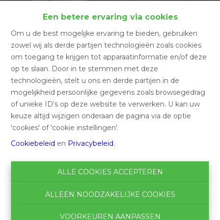
Costa Blanca
Een betere ervaring via cookies
Om u de best mogelijke ervaring te bieden, gebruiken
Home
Buitenland
Spanje
Costa Blanca
zowel wij als derde partijen technologieën zoals cookies
om toegang te krijgen tot apparaatinformatie en/of deze
op te slaan. Door in te stemmen met deze
technologieën, stelt u ons en derde partijen in de
De
Costa Blanca
, die zich uitstrekt van Alicante tot
mogelijkheid persoonlijke gegevens zoals browsegedrag
Gandia, wordt gekenmerkt door zijn ruige landschap, met
of unieke ID's op deze website te verwerken. U kan uw
kliffen, fijne zandbaaien en heuvels bedekt met pijnbomen,
keuze altijd wijzigen onderaan de pagina via de optie
die
spectaculaire uitzichten op zee
bieden. Deze regio
'cookies' of 'cookie instellingen'.
biedt luxe onroerend goed, zoals exclusieve villa's en
Cookiebeleid
en
Privacybeleid
.
appartementen met zeezicht.
Bekende
kustplaatsen
zijn onder andere Benidorm, Altea, Calpe
met zijn beroemde Peñon de Ifach, evenals Moraira en de
ALLE COOKIES ACCEPTEREN
omliggende gebieden zoals Benitachell.
ALLEEN NOODZAKELIJKE COOKIES
Javea onderscheidt zich door zijn
middeleeuwse
centrum
en zijn boulevard langs de zee. Natuurliefhebbers
VOORKEUREN AANPASSEN