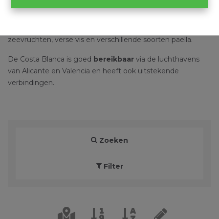
zullen genieten van de watervallen van Algar en het
pittoreske dorp Guadalest. Denia, de
gastronomische
hoofdstad
van de regio, staat bekend om zijn
zeevruchten, verse vis en verschillende soorten paella.
De Costa Blanca is goed
bereikbaar
via de luchthavens
van Alicante en Valencia en heeft ook uitstekende
verbindingen.
Zoeken
Filter