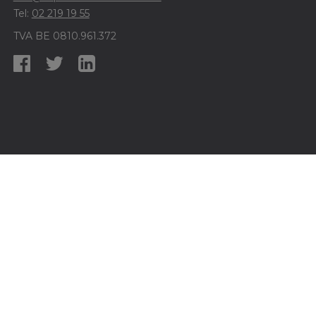
Tel:
02 219 19 55
TVA BE 0810.961.372
Agent immobilier intermédiaire et syndic - N°d'agréation