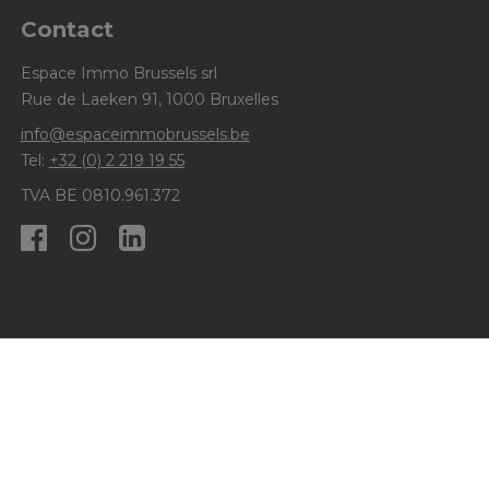
Contact
Espace Immo Brussels srl
Rue de Laeken 91, 1000 Bruxelles
info@espaceimmobrussels.be
Tel:
+32 (0) 2 219 19 55
TVA BE 0810.961.372