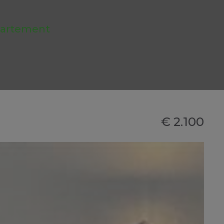
artement
€ 2.100