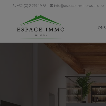
+32 (0) 2 219 19 55
info@espaceimmobrussels.be
ONS