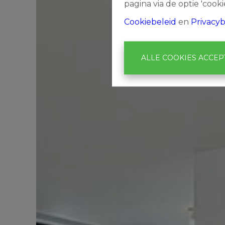
pagina via de optie 'cookie
Cookiebeleid
en
Privacyb
ALLE COOKIES ACCE