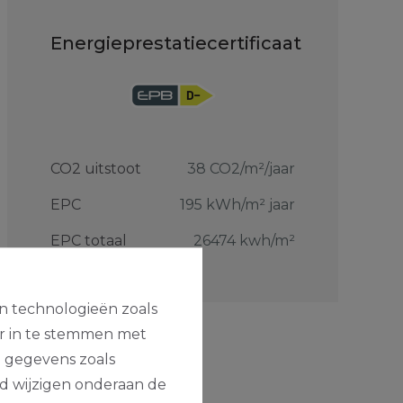
Energieprestatiecertificaat
CO2 uitstoot
38 CO2/m²/jaar
EPC
195 kWh/m² jaar
EPC totaal
26474 kwh/m²
en technologieën zoals
or in te stemmen met
e gegevens zoals
jd wijzigen onderaan de