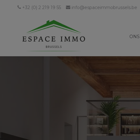
+32 (0) 2 219 19 55
info@espaceimmobrussels.be
ONS