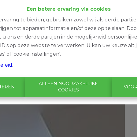
Een betere ervaring via cookies
rvaring te bieden, gebruiken zowel wij als derde partij
ijgen tot apparaatinformatie en/of deze op te slaan. Do
t u ons en derde partijen in de mogelijkheid persoonlijk
D's op deze website te verwerken. U kan uw keuze alti
s' of 'cookie instellingen'.
eleid
.
ALLEEN NOODZAKELIJKE
PTEREN
VOOR
COOKIES