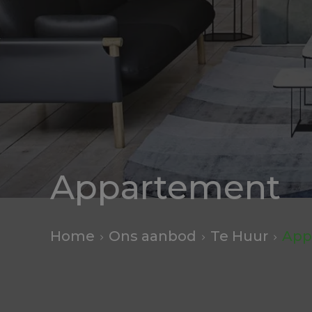
Appartement
Home
Ons aanbod
Te Huur
App