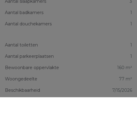
Aantal slaapkamers
3
Aantal badkamers
1
Aantal douchekamers
1
Aantal toiletten
1
Aantal parkeerplaatsen
1
Bewoonbare oppervlakte
160 m²
Woongedeelte
77 m²
Beschikbaarheid
7/15/2026
Financiële informatie
Prijs
€ 2.100 /maand